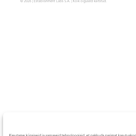
© 2026 | Establishment Labs S.A. | Kõik õigused kaitstud.
Kasutame küpsiseid ja sarnaseid tehnoloogiaid, et pakkuda parimat kasutusko