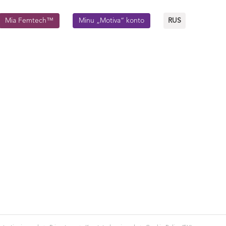
Mia Femtech™
Minu „Motiva“ konto
RUS