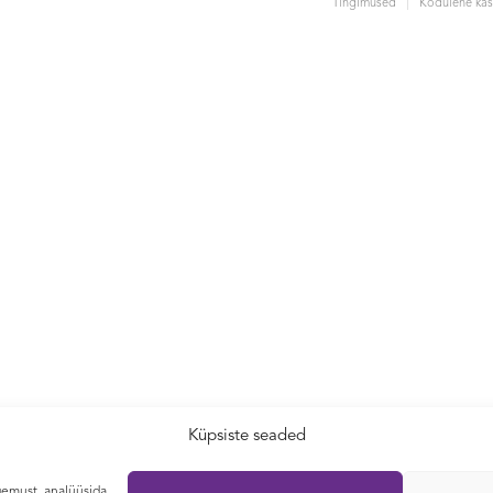
Tingimused
Kodulehe kas
Küpsiste seaded
gemust, analüüsida