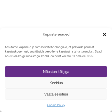
Küpsiste seaded
Kasutame küpsiseid ja sarnaseid tehnoloogiaid, et pakkuda parimat
kasutuskogemust, analüüsida veebilehe kasutust ja teha turundust. Saad
nõustuda kõigi küpsistega, keelduda neist või muuta oma eelistusi.
Nõustun kõigiga
Keeldun
Vaata eelistusi
Cookie Policy